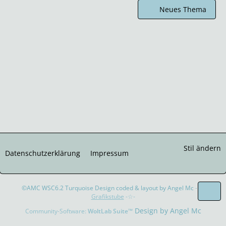
Neues Thema
Stil ändern
Datenschutzerklärung
Impressum
©AMC WSC6.2 Turquoise Design coded & layout by Angel Mc
-☆-
Grafikstube
-☆-
Community-Software:
WoltLab Suite™